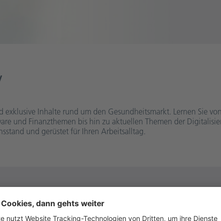
y
nd exklusive Inhalte rund um den Gesundheitsmarkt. Lernen Sie v
e und Finanzthemen bis hin zu aktuellen Themen der Digitalisie
sstand und gerüstet für Ihren Arbeitsalltag.
gserbringer des Gesundheitswesens in den Fachbereichen Apotheke, 