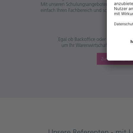
Mit unseren Schulungsangeboten bieten wir I
einfach Ihren Fachbereich und schon kann es
Apothek
Egal ob Backoffice oder Offizin: Ent
um Ihr Warenwirtschaftssystem, das
Zum Leistungssp
Unsere Referenten - mit L