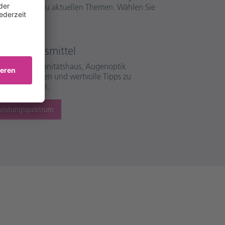
volle Tipps zu aktuellen Themen. Wählen Sie
l und Hilfsmittel
rgotherapie, Sanitätshaus, Augenoptik
ie Informationen und wertvolle Tipps zu
uellen Themen.
eistungsspektrum