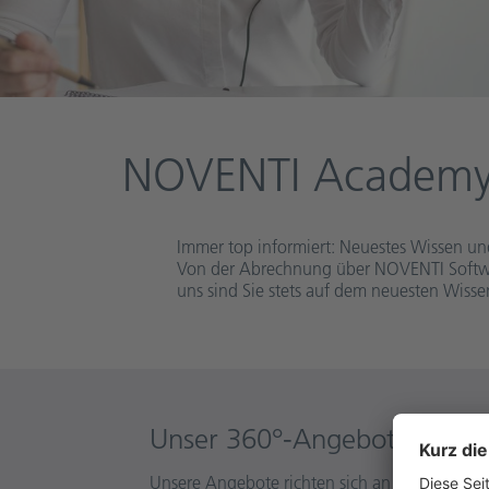
NOVENTI Academ
Immer top informiert: Neuestes Wissen u
Von der Abrechnung über NOVENTI Softwar
uns sind Sie stets auf dem neuesten Wissen
Unser 360°-Angebot
Unsere Angebote richten sich an alle Leistun