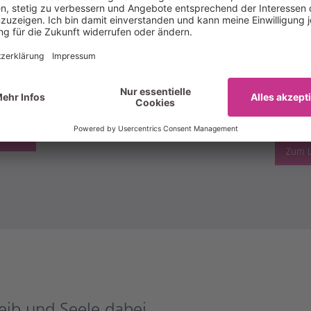
hnen Expertenwissen, Know-how, wichtige Informationen und wert
 losgehen.
en
Heilmitte
decken Sie Schulungen rund
Egal ob Physiotherapie, E
 eRezept und vieles mehr.
oder viele mehr: Erhalten S
akt
ektrum
Zum L
eib und Seele dabei