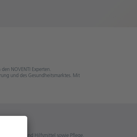
on den NOVENTI Experten.
rung und des Gesundheitsmarktes. Mit
Heilmittel und Hilfsmittel sowie Pflege.