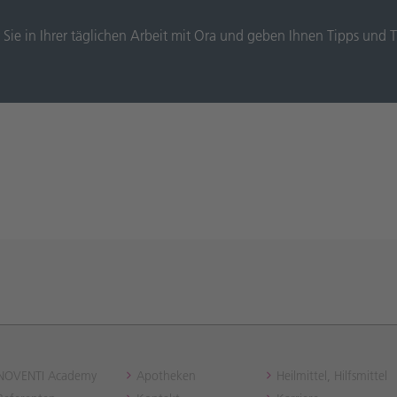
ie in Ihrer täglichen Arbeit mit Ora und geben Ihnen Tipps und Tri
NOVENTI Academy
Apotheken
Heilmittel, Hilfsmittel