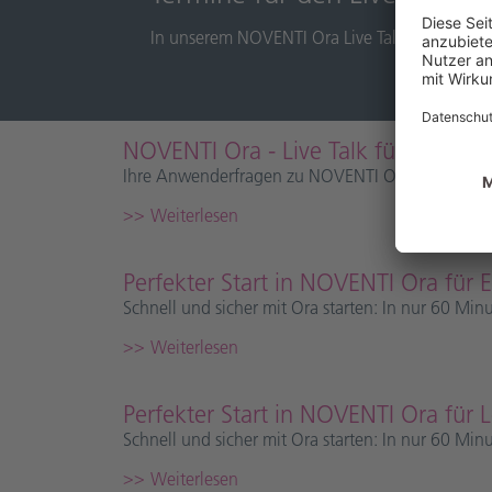
In unserem NOVENTI Ora Live Talk beantworte
NOVENTI Ora - Live Talk für Anwen
Ihre Anwenderfragen zu NOVENTI Ora - live bean
Weiterlesen
Perfekter Start in NOVENTI Ora für 
Schnell und sicher mit Ora starten: In nur 60 Min
Weiterlesen
Perfekter Start in NOVENTI Ora für
Schnell und sicher mit Ora starten: In nur 60 Min
Weiterlesen