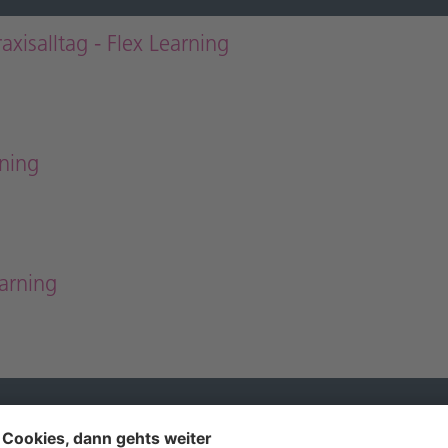
xisalltag - Flex Learning
ning
arning